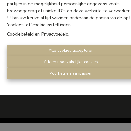
partijen in de mogelijkheid persoonlijke gegevens zoals
browsegedrag of unieke ID's op deze website te verwerken
U kan uw keuze altijd wijzigen onderaan de pagina via de opt
Oeps, deze pagina bestaat
'cookies' of 'cookie instellingen'.
niet meer
Cookiebeleid
en
Privacybeleid
.
Alle cookies accepteren
Alleen noodzakelijke cookies
Te koop
Te huur
Voorkeuren aanpassen